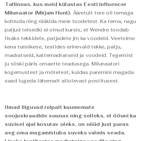
Tallinnas, kus meid külastas Eesti influencer
Miiunaator (Mirjam Hunt).
Ääretult tore oli temaga
kohtuda ning rääkida meie toodetest. Ka tema, nagu
paljud teisedki ei olnud kursis, et Wendre toodab
lisaks tekkidele, patjadele jm ka voodeid. Veetsime
kena tunnikese, testides erinevaid tekke, patju,
madratseid, kattemadratseid ja voodeid. Tegemist
ju siiski päris omaette teadusega. Miiunaatori
kogemustest ja mõtetest, kuidas paremini magada
saad lugeda lähemalt allolevast postitusest.
Ilmad liiguvad reipalt kuumemate
soojuskraadide suunas ning selleks, et ööuni ka
suvisel ajal kosutav oleks, on nüüd just paras
aeg oma magamistuba suveks valmis seada.