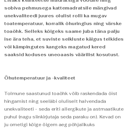
Lisaks kvaliteetse madratsiga voodile ning
sobiva pehmusega kattemadratsile mängivad
unekvaliteedi juures olulist rolli ka mugav
toatemperatuur, korralik õhuringlus ning värske
toaõhk. Selleks kõigeks saame juba täna palju
ise ära teha, et suviste seikluste käigus telkides
või kämpingutes kangeks magatud kered
saaksid koduses uneoaasis väärilist kosutust.
Õhutemperatuur ja -kvaliteet
Tolmune saastunud toaõhk võib raskendada öist
hingamist ning seeläbi oluliselt halvendada
unekvaliteeti - seda eriti allergikute ja astmaatikute
puhul (nagu siinkirjutaja seda paraku on). Kevad on
ju ometigi kõige õigem aeg põhjalikuks