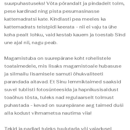
suurpuhastuseks! Võta põrandalt ja pindadelt tolm,
pese kardinad ning pista pesumasinasse
kattemadratsi kate. Kindlasti pea meeles ka
kattemadrats teistpidi keerata - nii ei vaju ta ühe
koha pealt lohku, vaid kestab kauem ja toestab Sind
une ajal nii, nagu peab.
Magamistuba on suurepärane koht rohelistele
toataimedele, mis lisaks magamistoale hubasuse
ja silmailu lisamisele samuti õhukvaliteeti
parandada aitavad. Et Sinu lemmiktaimed saaksid
suvel tublisti fotosünteesida ja hapnikusisaldust
toaõhus tõsta, tuleks nad regulaarselt tolmust
puhastada - kevad on suurepärane aeg taimed duši
alla kodust vihmametsa nautima viia!
Tekid ja padjad tuleks tuulutada või vajadusel