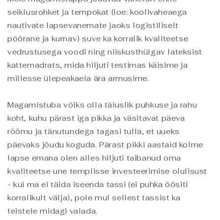
seiklusrohket ja tempokat (loe: koolivaheaega
nautivate lapsevanemate jaoks logistiliselt
pöörane ja kurnav) suve ka korralik kvaliteetse
vedrustusega voodi ning niiskusthülgav lateksist
kattemadrats, mida hiljuti testimas käisime ja
millesse ülepeakaela ära armusime.
Magamistuba võiks olla täiuslik puhkuse ja rahu
koht, kuhu pärast iga pikka ja väsitavat päeva
rõõmu ja tänutundega tagasi tulla, et uueks
päevaks jõudu koguda. Pärast pikki aastaid kolme
lapse emana olen alles hiljuti taibanud oma
kvaliteetse une templisse investeerimise olulisust
- kui ma ei täida iseenda tassi (ei puhka öösiti
korralikult välja), pole mul sellest tassist ka
teistele midagi valada.