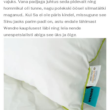
vajuks. Vana padjaga juhtus seda pidevalt ning
hommikul oli tunne, nagu polekski öösel silmatäitki
maganud… Kui Sa ei ole päris kindel, missugune see
Sinu jaoks parim padi on, astu endale lähimast
Wendre kauplusest läbi ning leia nende
unespetsialisti abiga see üks ja õige.