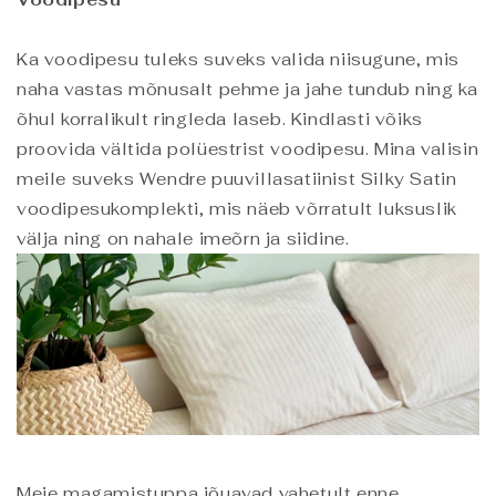
Ka voodipesu tuleks suveks valida niisugune, mis
naha vastas mõnusalt pehme ja jahe tundub ning ka
õhul korralikult ringleda laseb. Kindlasti võiks
proovida vältida polüestrist voodipesu. Mina valisin
meile suveks Wendre puuvillasatiinist Silky Satin
voodipesukomplekti, mis näeb võrratult luksuslik
välja ning on nahale imeõrn ja siidine.
Meie magamistuppa jõuavad vahetult enne