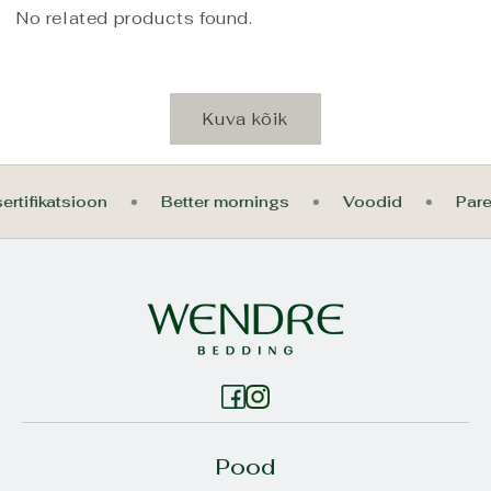
No related products found.
Kuva kõik
ertifikatsioon
Better mornings
Voodid
Pa
Pood