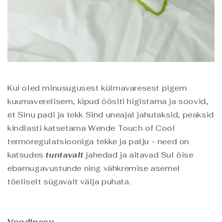
Kui oled minusugusest külmavaresest pigem
kuumaverelisem, kipud öösiti higistama ja soovid,
et Sinu padi ja tekk Sind uneajal jahutaksid, peaksid
kindlasti katsetama Wende Touch of Cool
termoregulatsiooniga tekke ja patju - need on
katsudes
tuntavalt
jahedad ja aitavad Sul öise
ebamugavustunde ning vähkremise asemel
tõeliselt sügavalt välja puhata.
Voodipesu