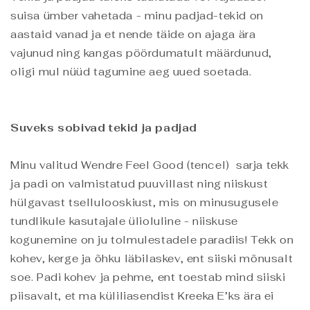
suisa ümber vahetada - minu padjad-tekid on
aastaid vanad ja et nende täide on ajaga ära
vajunud ning kangas pöördumatult määrdunud,
oligi mul nüüd tagumine aeg uued soetada.
Suveks sobivad tekid ja padjad
Minu valitud Wendre Feel Good (tencel) sarja tekk
ja padi on valmistatud puuvillast ning niiskust
hülgavast tsellulooskiust, mis on minusugusele
tundlikule kasutajale ülioluline - niiskuse
kogunemine on ju tolmulestadele paradiis! Tekk on
kohev, kerge ja õhku läbilaskev, ent siiski mõnusalt
soe. Padi kohev ja pehme, ent toestab mind siiski
piisavalt, et ma küliliasendist Kreeka E’ks ära ei