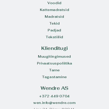
Voodid
Kattemadratsid
Madratsid
Tekid
Padjad
Tekstiilid
Klienditugi
Muugitingimused
Privaatsuspoliitika
Tarne
Tagastamine
Wendre AS
+372 449 0704
wen.info@wendre.com