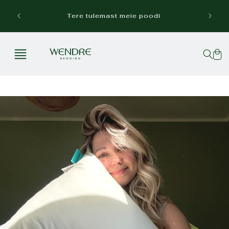
Mine
sisu
Tasuta
Tere tulemast meie poodi
juurde
Ostuko