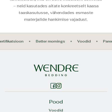
– neid kasutades aitate konkreetselt kaasa
taaskasutusse, vähendades esmaste
materjalide hankimise vajadust.
rtifikatsioon
Better mornings
Voodid
Par
Pood
Voodid