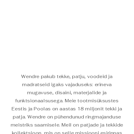
o
o
n
:
Wendre pakub tekke, patju, voodeid ja
madratseid igaks vajaduseks: erineva
mugavuse, disaini, materjalide ja
funktsionaalsusega. Meie tootmisüksustes
Eestis ja Poolas on aastas 18 miljonit tekki ja
patja. Wendre on pühendunud ringmajanduse
meistriks saamisele. Meil on patjade ja tekkide
kollektsioon, mis on selle missiooni esirinnas