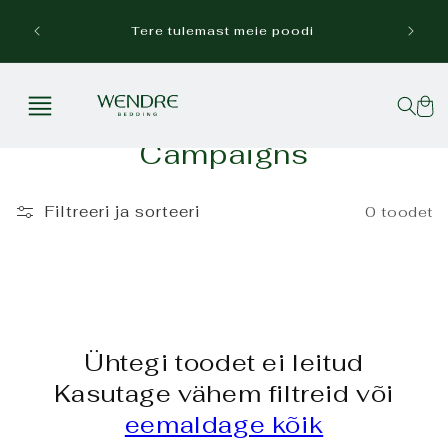
Mine
sisu
Tasuta
Tere tulemast meie poodi
juurde
Ostuko
K
Campaigns
o
l
Filtreeri ja sorteeri
0 toodet
l
e
k
t
Ühtegi toodet ei leitud
s
Kasutage vähem filtreid või
i
eemaldage kõik