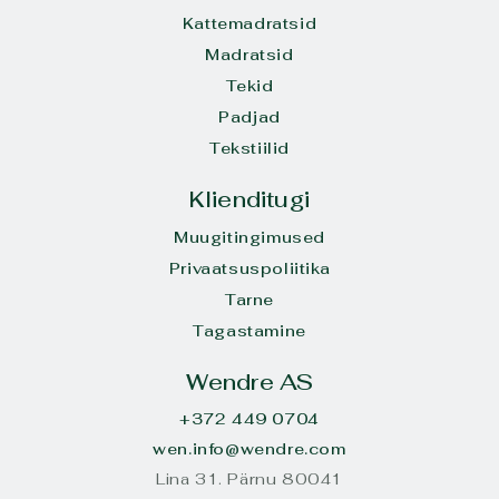
Kattemadratsid
Madratsid
Tekid
Padjad
Tekstiilid
Klienditugi
Muugitingimused
Privaatsuspoliitika
Tarne
Tagastamine
Wendre AS
+372 449 0704
wen.info@wendre.com
Lina 31. Pärnu 80041