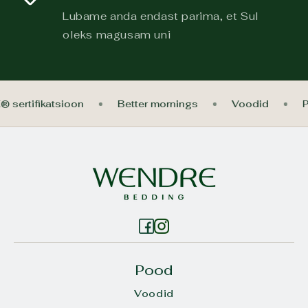
Lubame anda endast parima, et Sul
oleks magusam uni
® sertifikatsioon
Better mornings
Voodid
Pood
Voodid