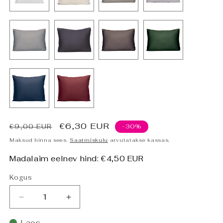
Tavahind
Allahindluse
€6,30 EUR
€9,00 EUR
-30%
hind
Maksud hinna sees.
Saatmiskulu
arvutatakse kassas.
Madalaim eelnev hind:
€4,50 EUR
Kogus
Vähenda
Suurenda
PHB
PHB
Silky
Silky
Laos