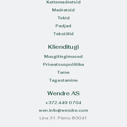
Kattemadratsid
Madratsid
Tekid
Padjad
Tekstiilid
Klienditugi
Muugitingimused
Privaatsuspoliitika
Tarne
Tagastamine
Wendre AS
+372 449 0704
wen.info@wendre.com
Lina 31. Pärnu 80041