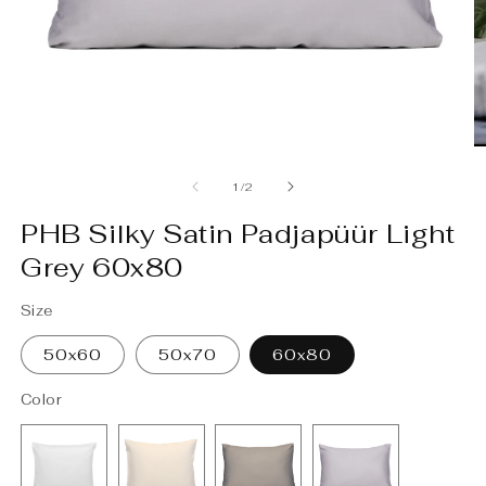
A
m
2
m
Ava
meedia
1
kohta
1
/
2
modaalselt
PHB Silky Satin Padjapüür Light
Grey 60x80
Size
50x60
50x70
60x80
Color