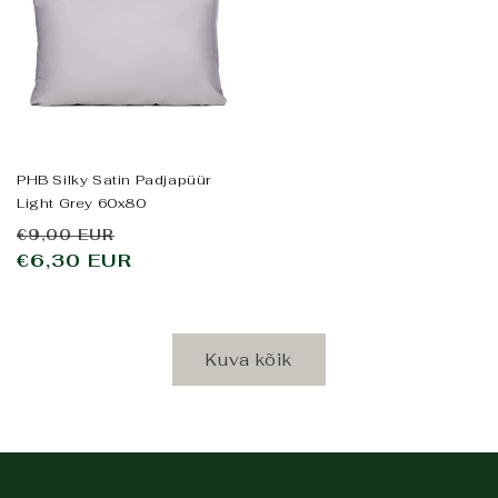
PHB Silky Satin Padjapüür
Light Grey 60x80
Tavahind
Allahindluse
€9,00 EUR
€6,30 EUR
hind
Kuva kõik