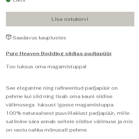
Satin
Satin
Padjapüür
Padjapüür
Light
Light
Lisa ostukorvi
Grey
Grey
60x80
60x80
Saadavus kauplustes
kogust
kogust
Pure Heaven Bedding siidjas padjapüür
Too luksus oma magamistuppa!
See elegantne ning rafineeritud padjapüür on
pehme kui siid ning lisab oma kauni siidise
välimusega luksust igasse magamistuppa.
100% naturaalsest puuvillakiust padjapüür, mille
satiinine sära annab sellele siidise välimuse ja mis
on vastu nahka mõnusalt pehme.