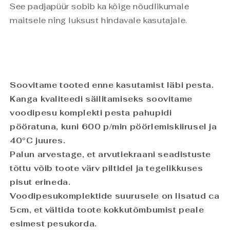
See padjapüür sobib ka kõige nõudlikumale
maitsele ning luksust hindavale kasutajale.
Soovitame tooted enne kasutamist läbi pesta.
Kanga kvaliteedi säilitamiseks soovitame
voodipesu komplekti pesta pahupidi
pööratuna, kuni 600 p/min pöörlemiskiirusel ja
40°C juures.
Palun arvestage, et arvutiekraani seadistuste
tõttu võib toote värv piltidel ja tegelikkuses
pisut erineda.
Voodipesukomplektide suurusele on lisatud ca
5cm, et vältida toote kokkutõmbumist peale
esimest pesukorda.