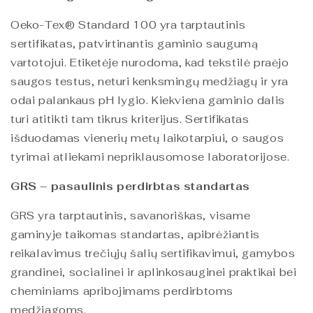
Oeko-Tex® Standard 100 yra tarptautinis
sertifikatas, patvirtinantis gaminio saugumą
vartotojui. Etiketėje nurodoma, kad tekstilė praėjo
saugos testus, neturi kenksmingų medžiagų ir yra
odai palankaus pH lygio. Kiekviena gaminio dalis
turi atitikti tam tikrus kriterijus. Sertifikatas
išduodamas vienerių metų laikotarpiui, o saugos
tyrimai atliekami nepriklausomose laboratorijose.
GRS – pasaulinis perdirbtas standartas
GRS yra tarptautinis, savanoriškas, visame
gaminyje taikomas standartas, apibrėžiantis
reikalavimus trečiųjų šalių sertifikavimui, gamybos
grandinei, socialinei ir aplinkosauginei praktikai bei
cheminiams apribojimams perdirbtoms
medžiagoms.