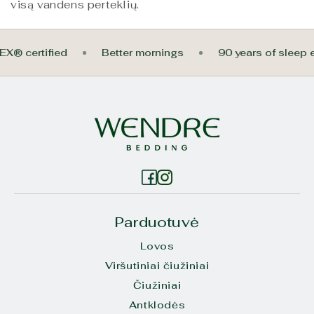
visą vandens perteklių.
EX® certified
Better mornings
90 years of sleep
Parduotuvė
Lovos
Viršutiniai čiužiniai
Čiužiniai
Antklodės