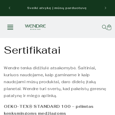
Eiti į
Nem
turinį
Sveiki atvykę į mūsų parduotuvę
Krepšel
Sertifikatai
Wendre tenka didžiulė atsakomybė. Šaltiniai,
kuriuos naudojame, kaip gaminame ir kaip
naudojami mūsų produktai, daro didelę įtaką
planetai. Wendre turi svertų, kad pakeistų geresnę
patalynę ir miego aplinką.
OEKO-TEX® STANDARD 100 – priimtas
kenksmingoms medžiagoms