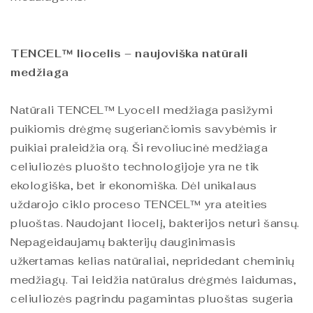
TENCEL™ liocelis – naujoviška natūrali
medžiaga
Natūrali TENCEL™ Lyocell medžiaga pasižymi
puikiomis drėgmę sugeriančiomis savybėmis ir
puikiai praleidžia orą. Ši revoliucinė medžiaga
celiuliozės pluošto technologijoje yra ne tik
ekologiška, bet ir ekonomiška. Dėl unikalaus
uždarojo ciklo proceso TENCEL™ yra ateities
pluoštas. Naudojant liocelį, bakterijos neturi šansų.
Nepageidaujamų bakterijų dauginimasis
užkertamas kelias natūraliai, nepridedant cheminių
medžiagų. Tai leidžia natūralus drėgmės laidumas,
celiuliozės pagrindu pagamintas pluoštas sugeria