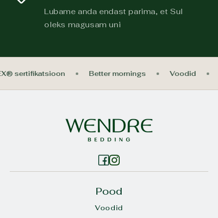
Lubame anda endast parima, et Sul
oleks magusam uni
X® sertifikatsioon
Better mornings
Voodid
Pood
Voodid