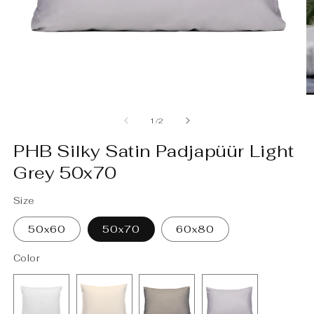
A
m
2
m
Ava
meedia
1
kohta
1
/
2
modaalselt
PHB Silky Satin Padjapüür Light
Grey 50x70
Size
50x60
50x70
60x80
Color