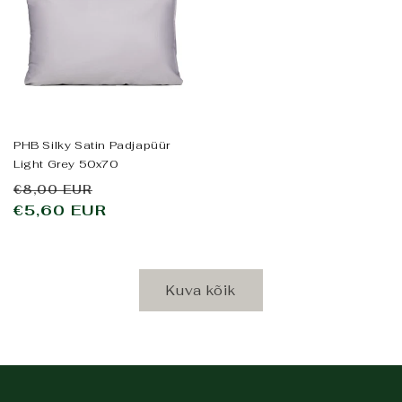
PHB Silky Satin Padjapüür
Light Grey 50x70
Tavahind
Allahindluse
€8,00 EUR
€5,60 EUR
hind
Kuva kõik