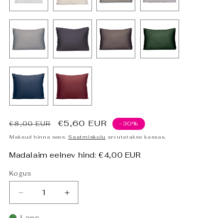
Tavahind
Allahindluse
€5,60 EUR
€8,00 EUR
-30%
hind
Maksud hinna sees.
Saatmiskulu
arvutatakse kassas.
Madalaim eelnev hind:
€4,00 EUR
Kogus
Vähenda
Suurenda
PHB
PHB
Silky
Silky
Laos