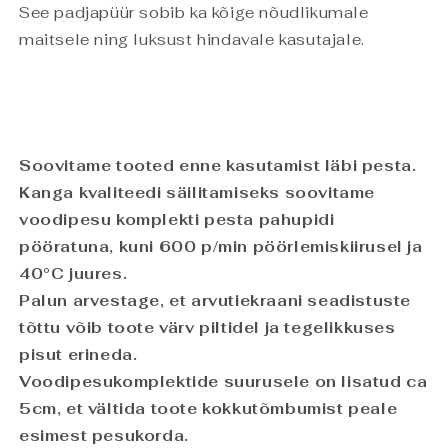
See padjapüür sobib ka kõige nõudlikumale
maitsele ning luksust hindavale kasutajale.
Soovitame tooted enne kasutamist läbi pesta.
Kanga kvaliteedi säilitamiseks soovitame
voodipesu komplekti pesta pahupidi
pööratuna, kuni 600 p/min pöörlemiskiirusel ja
40°C juures.
Palun arvestage, et arvutiekraani seadistuste
tõttu võib toote värv piltidel ja tegelikkuses
pisut erineda.
Voodipesukomplektide suurusele on lisatud ca
5cm, et vältida toote kokkutõmbumist peale
esimest pesukorda.