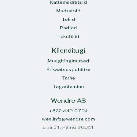
Kattemadratsid
Madratsid
Tekid
Padjad
Tekstiilid
Klienditugi
Muugitingimused
Privaatsuspoliitika
Tarne
Tagastamine
Wendre AS
+372 449 0704
wen.info@wendre.com
Lina 31. Pärnu 80041