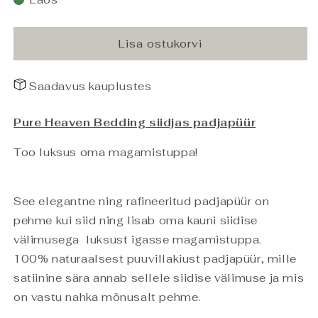
Satin
Satin
Padjapüür
Padjapüür
Light
Light
Lisa ostukorvi
Grey
Grey
50x70
50x70
Saadavus kauplustes
kogust
kogust
Pure Heaven Bedding siidjas padjapüür
Too luksus oma magamistuppa!
See elegantne ning rafineeritud padjapüür on
pehme kui siid ning lisab oma kauni siidise
välimusega luksust igasse magamistuppa.
100% naturaalsest puuvillakiust padjapüür, mille
satiinine sära annab sellele siidise välimuse ja mis
on vastu nahka mõnusalt pehme.