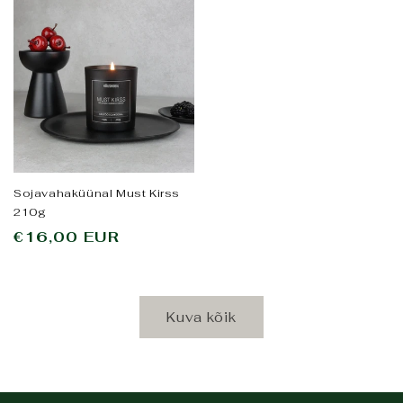
Sojavahaküünal Must Kirss
210g
Tavahind
€16,00 EUR
Kuva kõik