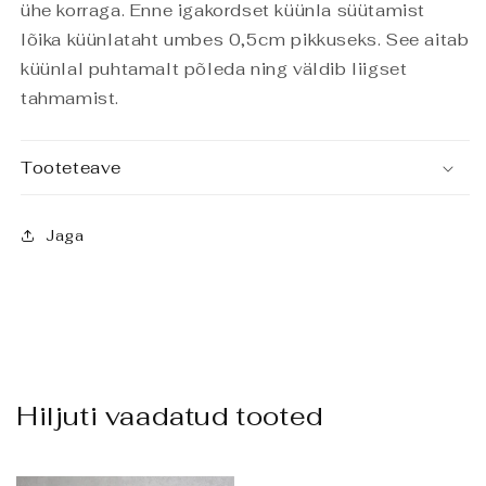
ühe korraga. Enne igakordset küünla süütamist
lõika küünlataht umbes 0,5cm pikkuseks. See aitab
küünlal puhtamalt põleda ning väldib liigset
tahmamist.
Tooteteave
Jaga
Hiljuti vaadatud tooted