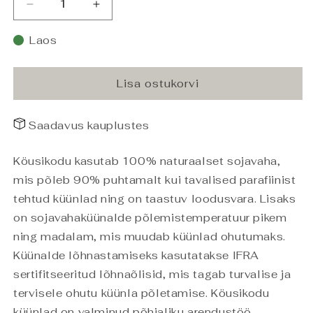
Vähenda
Suurenda
Sojavahaküünal
Sojavahaküünal
Must
Must
Laos
Kirss
Kirss
210g
210g
kogust
kogust
Lisa ostukorvi
Saadavus kauplustes
Köusikodu kasutab 100% naturaalset sojavaha,
mis põleb 90% puhtamalt kui tavalised parafiinist
tehtud küünlad ning on taastuv loodusvara. Lisaks
on sojavahaküünalde põlemistemperatuur pikem
ning madalam, mis muudab küünlad ohutumaks.
Küünalde lõhnastamiseks kasutatakse IFRA
sertifitseeritud lõhnaõlisid, mis tagab turvalise ja
tervisele ohutu küünla põletamise. Köusikodu
küünlad on valminud põhjaliku arendustöö