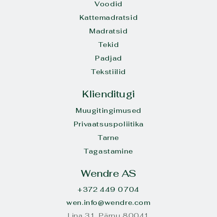
Voodid
Kattemadratsid
Madratsid
Tekid
Padjad
Tekstiilid
Klienditugi
Muugitingimused
Privaatsuspoliitika
Tarne
Tagastamine
Wendre AS
+372 449 0704
wen.info@wendre.com
Lina 31. Pärnu 80041