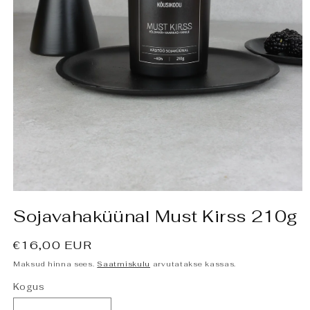
Ava
meedia
Sojavahaküünal Must Kirss 210g
1
modaalselt
Tavahind
€16,00 EUR
Maksud hinna sees.
Saatmiskulu
arvutatakse kassas.
Kogus