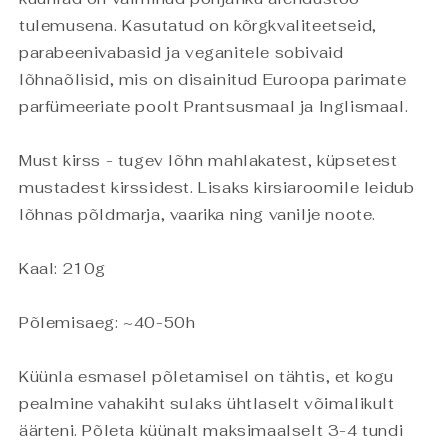
tulemusena. Kasutatud on kõrgkvaliteetseid,
parabeenivabasid ja veganitele sobivaid
lõhnaõlisid, mis on disainitud Euroopa parimate
parfümeeriate poolt Prantsusmaal ja Inglismaal.
Must kirss - tugev lõhn mahlakatest, küpsetest
mustadest kirssidest. Lisaks kirsiaroomile leidub
lõhnas põldmarja, vaarika ning vanilje noote.
Kaal: 210g
Põlemisaeg: ~40-50h
Küünla esmasel põletamisel on tähtis, et kogu
pealmine vahakiht sulaks ühtlaselt võimalikult
äärteni. Põleta küünalt maksimaalselt 3-4 tundi