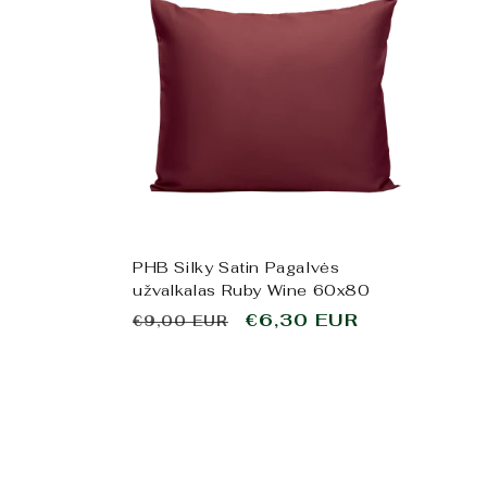
PHB Silky Satin Pagalvės
užvalkalas Ruby Wine 60x80
Įprasta
Išpardavimo
€6,30 EUR
€9,00 EUR
kaina
kaina