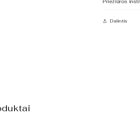
Priežiūros inst
Dalintis
oduktai