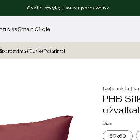
Sveiki atvykę į mūsų parduotuvę
otuvės
Smart Circle
Išpardavimas
Outlet
Patarimai
Neįtraukta į k
PHB Sil
užvalka
Size
50x60