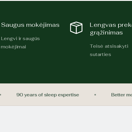
Saugus mokėjimas
Lengvas pre
grąžinimas
Lengvi ir saugūs
Teisė atsisakyti
mokėjimai
sutarties
90 years of sleep expertise
Bette