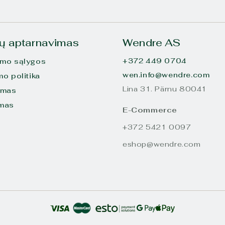
tų aptarnavimas
Wendre AS
+372 449 0704
imo sąlygos
wen.info@wendre.com
mo politika
Lina 31. Pärnu 80041
ymas
imas
E-Commerce
+372 5421 0097
eshop@wendre.com