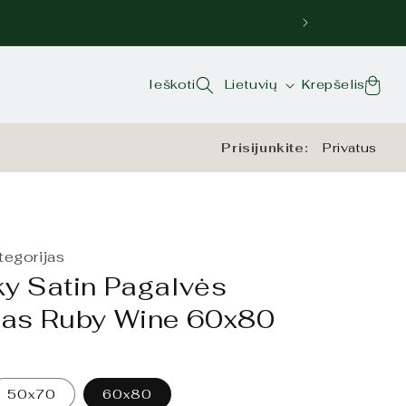
Kalba
Krepšelis
Ieškoti
Lietuvių
Krepšelis
Prisijunkite:
Privatus
ategorijas
ky Satin Pagalvės
las Ruby Wine 60x80
50x70
60x80