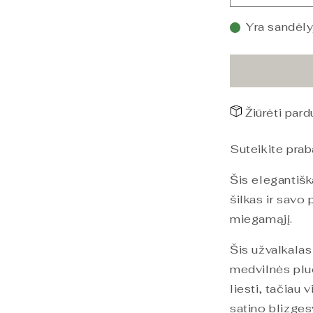
PHB
Silky
Yra sandėly
Satin
Pagalvės
užvalkalas
Ruby
Wine
Žiūrėti par
60x80
kiekį
Suteikite pra
Šis elegantišk
šilkas ir savo
miegamąjį.
Šis užvalkalas
medvilnės plu
liesti, tačiau 
satino blizgesy