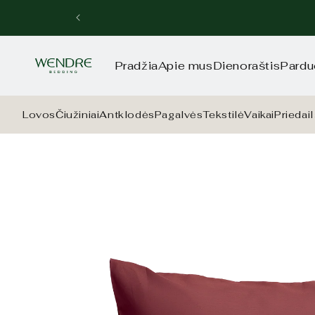
Eiti į
turinį
Pradžia
Apie mus
Dienoraštis
Pardu
Lovos
Čiužiniai
Antklodės
Pagalvės
Tekstilė
Vaikai
Priedai
Pereiti prie
informacijos
apie gaminį