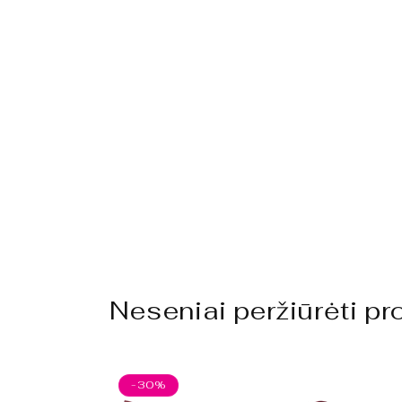
Neseniai peržiūrėti pr
-30%