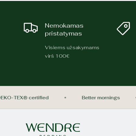
Nemokamas
pristatymas
Visiems užsakymams
virš 100€
OEKO-TEX® certified
Better mornings