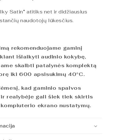
ky Satin“ atitiks net ir didžiausius
tančių naudotojų lūkesčius.
jimą rekomenduojame gaminį
ekiant išlaikyti audinio kokybę,
ame skalbti patalynės komplektą
išorę iki 600 apsisukimų
40°C
.
dėmesį, kad gaminio spalvos
r realybėje gali šiek tiek skirtis
ų kompiuterio ekrano nustatymų.
macija