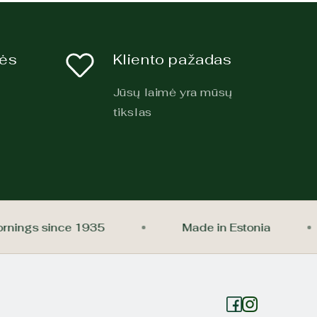
kės
Kliento pažadas
Jūsų laimė yra mūsų
tikslas
r mornings since 1935
Made in Estonia