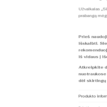
Užvalkalas „Sil
prabangą mėgs
Prieš naudo
išskalbti. Si
rekomenduoj
iš vidaus į 
Atkreipkite 
nuotraukose i
dėl skirting
Produkto infor