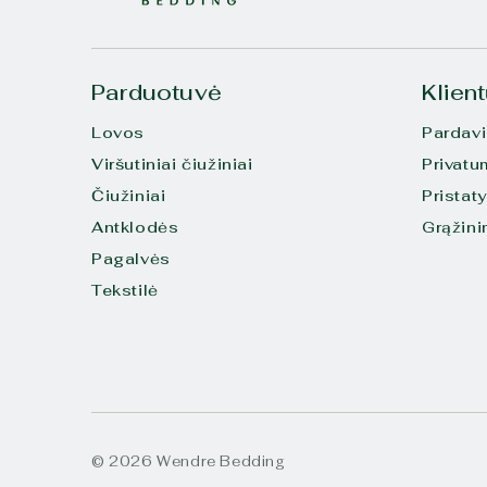
Parduotuvė
Klien
Lovos
Pardav
Viršutiniai čiužiniai
Privatu
Čiužiniai
Pristat
Antklodės
Grąžin
Pagalvės
Tekstilė
© 2026 Wendre Bedding