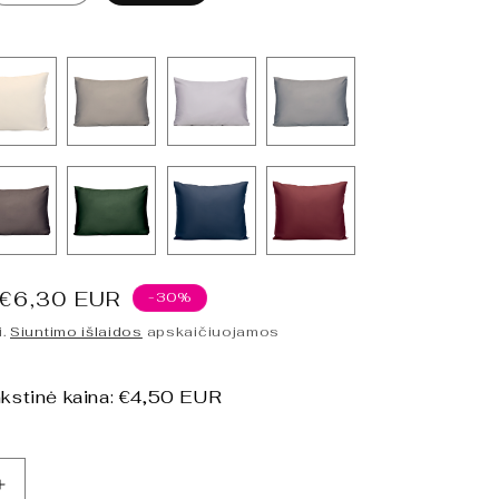
Išpardavimo
€6,30 EUR
-30%
kaina
i.
Siuntimo išlaidos
apskaičiuojamos
kstinė kaina:
€4,50 EUR
Padidinti