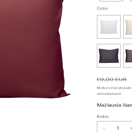
Color
Įprasta
€9,00 EUR
kaina
Mokesčiai įtraukt
atsiskaitant.
Mažiausia išan
Kiekis
Sumažinti