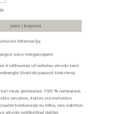
PHB
Silky
je
Satin
Pagalvės
užvalkalas
Įdėti į krepšelį
Ruby
Wine
duotuvės informaciją
60x80
kiekį
bangos savo miegamajam!
as ir rafinuotas užvalkalas atrodo tarsi
 prabangia išvaizda papuoš kiekvieną
 turi visas geriausias 100 % natūralaus
ošto savybes, kurios yra malonios
vizualiai konkuruoja su šilku, nes subtilus
s atrodo neįtikėtinai dailiai.