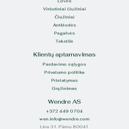
Lovos
Viršutiniai čiužiniai
Čiužiniai
Antklodės
Pagalvės
Tekstilė
Klientų aptarnavimas
Pardavimo sąlygos
Privatumo politika
Pristatymas
Grąžinimas
Wendre AS
+372 449 0704
wen.info@wendre.com
Lina 31. Pärnu 80041