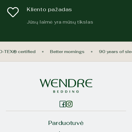
Kliento pažadas
Jūsų laimė yra mūsų tikslas
O-TEX® certified
Better mornings
90 years of sl
Parduotuvė