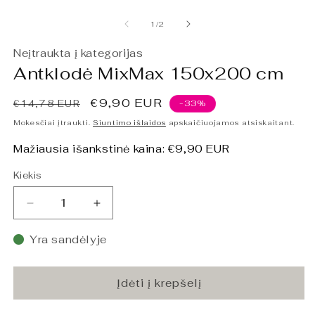
Atidaryti
At
mediją
m
1
2
iš
1
/
2
modaliniame
m
lange
l
Neįtraukta į kategorijas
Antklodė MixMax 150x200 cm
Įprasta
Išpardavimo
€9,90 EUR
€14,78 EUR
-33%
kaina
kaina
Mokesčiai įtraukti.
Siuntimo išlaidos
apskaičiuojamos atsiskaitant.
Mažiausia išankstinė kaina:
€9,90 EUR
Kiekis
Sumažinti
Padidinti
Antklodė
Antklodė
MixMax
MixMax
Yra sandėlyje
150x200
150x200
cm
cm
kiekį
kiekį
Įdėti į krepšelį