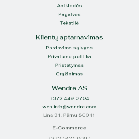
Antklodės
Pagalvės
Tekstilė
Klientų aptarnavimas
Pardavimo sąlygos
Privatumo politika
Pristatymas
Grąžinimas
Wendre AS
+372 449 0704
wen.info@wendre.com
Lina 31. Pärnu 80041
E-Commerce
+372 5421 0097