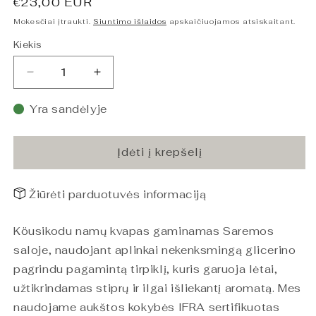
Įprasta
€23,00 EUR
kaina
Mokesčiai įtraukti.
Siuntimo išlaidos
apskaičiuojamos atsiskaitant.
Kiekis
Sumažinti
Padidinti
Kvapas
Kvapas
Patalpoms
Patalpoms
Yra sandėlyje
Kibirkščiuojanti
Kibirkščiuojanti
braškė
braškė
100ml
100ml
Įdėti į krepšelį
kiekį
kiekį
Žiūrėti parduotuvės informaciją
Köusikodu namų kvapas gaminamas Saremos
saloje, naudojant aplinkai nekenksmingą glicerino
pagrindu pagamintą tirpiklį, kuris garuoja lėtai,
užtikrindamas stiprų ir ilgai išliekantį aromatą. Mes
naudojame aukštos kokybės IFRA sertifikuotas