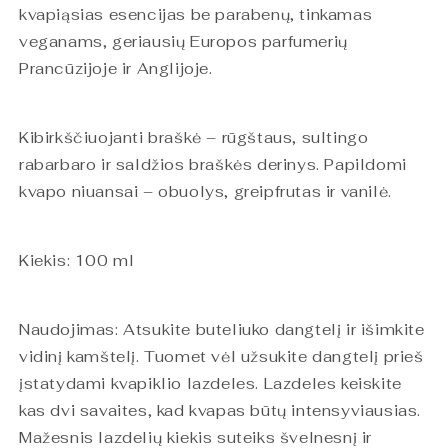
kvapiąsias esencijas be parabenų, tinkamas
veganams, geriausių Europos parfumerių
Prancūzijoje ir Anglijoje.
Kibirkščiuojanti braškė – rūgštaus, sultingo
rabarbaro ir saldžios braškės derinys. Papildomi
kvapo niuansai – obuolys, greipfrutas ir vanilė.
Kiekis: 100 ml
Naudojimas: Atsukite buteliuko dangtelį ir išimkite
vidinį kamštelį. Tuomet vėl užsukite dangtelį prieš
įstatydami kvapiklio lazdeles. Lazdeles keiskite
kas dvi savaites, kad kvapas būtų intensyviausias.
Mažesnis lazdelių kiekis suteiks švelnesnį ir