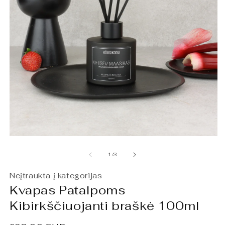
Atidaryti
At
mediją
m
1
2
iš
1
/
3
modaliniame
m
lange
l
Neįtraukta į kategorijas
Kvapas Patalpoms
Kibirkščiuojanti braškė 100ml