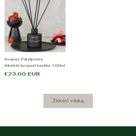
Kvapas Patalpoms
Kibirkščiuojanti braškė 100ml
Įprasta
€23,00 EUR
kaina
Žiūrėti viską