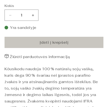
Kiekis
Sumažinti
Padidinti
Sojų
Sojų
Vaško
Vaško
Yra sandėlyje
Žvakė
Žvakė
Juodoji
Juodoji
Vyšnia
Vyšnia
Įdėti į krepšelį
210g
210g
kiekį
kiekį
Žiūrėti parduotuvės informaciją
Köusikodu naudoja 100 % natūralų sojų vašką,
kuris dega 90 % švariau nei įprastos parafino
žvakės ir yra atsinaujinantis gamtos išteklius. Be
to, sojų vaško žvakių degimo temperatūra yra
žemesnė ir degimo laikas ilgesnis, todėl jos yra
saugesnės. Žvakėms kvėpinti naudojami IFRA