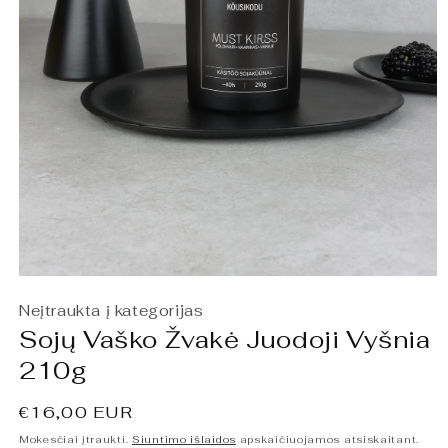
Atidaryti
mediją
Neįtraukta į kategorijas
1
modaliniame
Sojų Vaško Žvakė Juodoji Vyšnia
lange
210g
Įprasta
€16,00 EUR
kaina
Mokesčiai įtraukti.
Siuntimo išlaidos
apskaičiuojamos atsiskaitant.