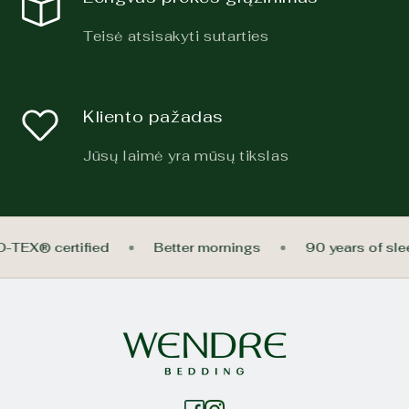
Teisė atsisakyti sutarties
Kliento pažadas
Jūsų laimė yra mūsų tikslas
O-TEX® certified
Better mornings
90 years of sl