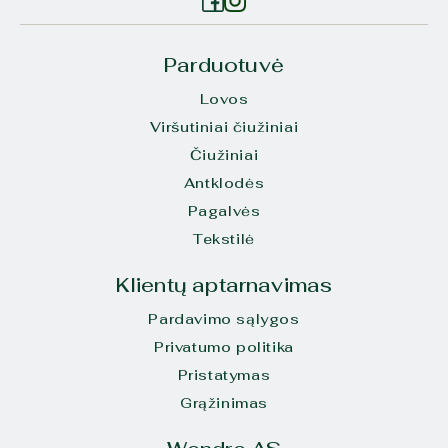
Parduotuvė
Lovos
Viršutiniai čiužiniai
Čiužiniai
Antklodės
Pagalvės
Tekstilė
Klientų aptarnavimas
Pardavimo sąlygos
Privatumo politika
Pristatymas
Grąžinimas