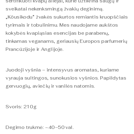
sertifikuoti kvapų aliejai, kurie užtikrina saugų ir
sveikatai nekenksmingą žvakių deginimą.
„Köusikodu“ žvakės sukurtos remiantis kruopščiais
tyrimais ir tobulinimu. Mes naudojame aukštos
kokybės kvapiąsias esencijas be parabenų,
tinkamas veganams, geriausių Europos parfumerių
Prancūzijoje ir Anglijoje.
Juodoji vyšnia – intensyvus aromatas, kuriame
vyrauja sultingos, sunokusios vyšnios. Papildytas
gervuogių, aviečių ir vanilės natomis.
Svoris: 210g
Degimo trukmė: ~40–50 val.