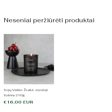
Neseniai peržiūrėti produktai
Sojų Vaško Žvakė Juodoji
Vyšnia 210g
Įprasta
€16,00 EUR
kaina