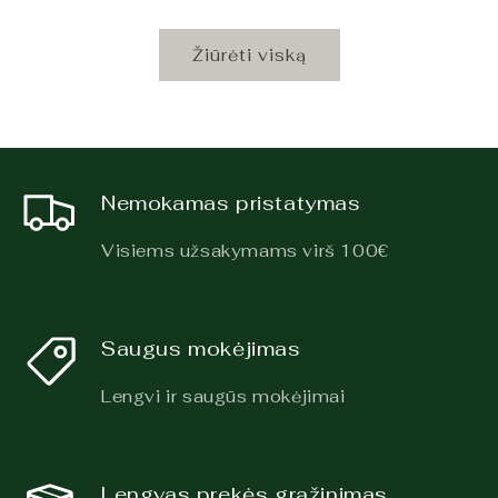
Žiūrėti viską
Nemokamas pristatymas
Visiems užsakymams virš 100€
Saugus mokėjimas
Lengvi ir saugūs mokėjimai
Lengvas prekės grąžinimas