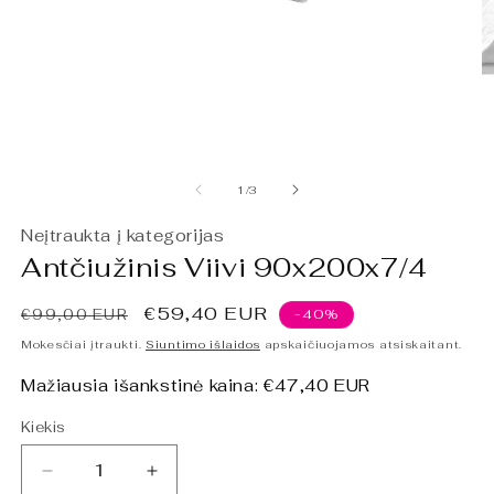
Atidaryti
At
mediją
m
1
2
iš
1
/
3
modaliniame
m
lange
l
Neįtraukta į kategorijas
Antčiužinis Viivi 90x200x7/4
Įprasta
Išpardavimo
€59,40 EUR
€99,00 EUR
-40%
kaina
kaina
Mokesčiai įtraukti.
Siuntimo išlaidos
apskaičiuojamos atsiskaitant.
Mažiausia išankstinė kaina:
€47,40 EUR
Kiekis
Sumažinti
Padidinti