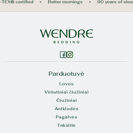
-TEX® certified
Better mornings
90 years of sle
Parduotuvė
Lovos
Viršutiniai čiužiniai
Čiužiniai
Antklodės
Pagalvės
Tekstilė