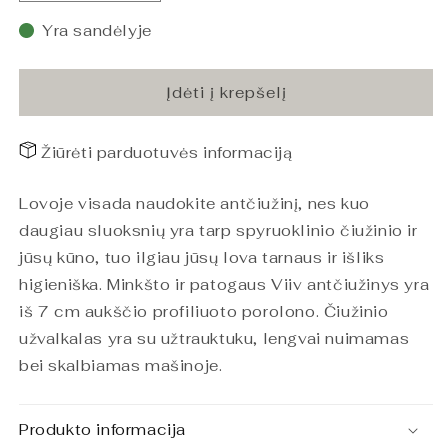
Antčiužinis
Antčiužinis
Viivi
Viivi
Yra sandėlyje
90x200x7/4
90x200x7/4
kiekį
kiekį
Įdėti į krepšelį
Žiūrėti parduotuvės informaciją
Lovoje visada naudokite antčiužinį, nes kuo
daugiau sluoksnių yra tarp spyruoklinio čiužinio ir
jūsų kūno, tuo ilgiau jūsų lova tarnaus ir išliks
higieniška. Minkšto ir patogaus Viiv antčiužinys yra
iš 7 cm aukščio profiliuoto porolono. Čiužinio
užvalkalas yra su užtrauktuku, lengvai nuimamas
bei skalbiamas mašinoje.
Produkto informacija