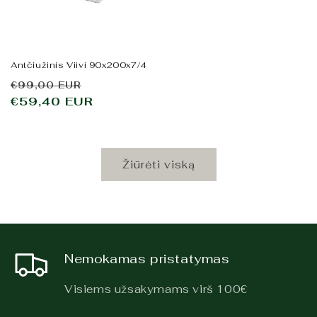
Antčiužinis Viivi 90x200x7/4
Įprasta
Išpardavimo
€99,00 EUR
kaina
€59,40 EUR
kaina
Žiūrėti viską
Nemokamas pristatymas
Visiems užsakymams virš 100€