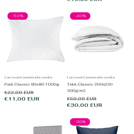
-50%
-40%
Loo ruumi paremaks uneks
Loo ruumi paremaks uneks
Padi Classic 60x80 1000g
Tekk Classic 200x220
300g/m2
Tavahind
Allahindluse
€22,00 EUR
Tavahind
Allahindlus
€11,00 EUR
hind
€50,00 EUR
€30,00 EUR
hind
-30%