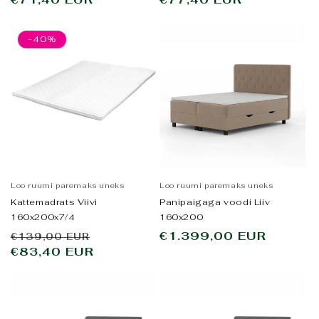
-40%
Loo ruumi paremaks uneks
Loo ruumi paremaks uneks
Kattemadrats Viivi
Panipaigaga voodi Liiv
160x200x7/4
160x200
Tavahind
Allahindluse
Tavahind
€1.399,00 EUR
€139,00 EUR
€83,40 EUR
hind