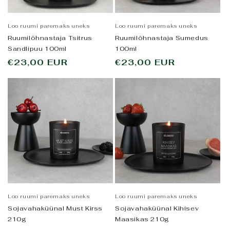
Loo ruumi paremaks uneks
Loo ruumi paremaks uneks
Ruumilõhnastaja Tsitrus
Ruumilõhnastaja Sumedus
Sandlipuu 100ml
100ml
Tavahind
€23,00 EUR
Tavahind
€23,00 EUR
Loo ruumi paremaks uneks
Loo ruumi paremaks uneks
Sojavahaküünal Must Kirss
Sojavahaküünal Kihisev
210g
Maasikas 210g