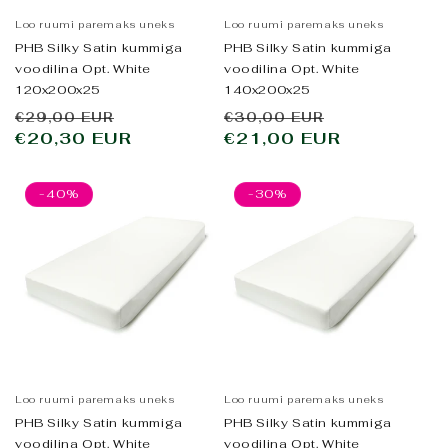
Loo ruumi paremaks uneks
Loo ruumi paremaks uneks
PHB Silky Satin kummiga
PHB Silky Satin kummiga
voodilina Opt. White
voodilina Opt. White
120x200x25
140x200x25
Tavahind
Allahindluse
Tavahind
Allahindlus
€29,00 EUR
€30,00 EUR
€20,30 EUR
hind
€21,00 EUR
hind
-40%
-30%
Loo ruumi paremaks uneks
Loo ruumi paremaks uneks
PHB Silky Satin kummiga
PHB Silky Satin kummiga
voodilina Opt. White
voodilina Opt. White