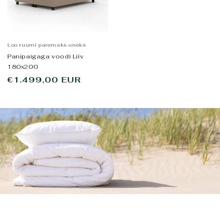
Loo ruumi paremaks uneks
Panipaigaga voodi Liiv
180x200
Tavahind
€1.499,00 EUR