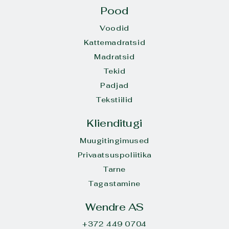
Pood
Voodid
Kattemadratsid
Madratsid
Tekid
Padjad
Tekstiilid
Klienditugi
Muugitingimused
Privaatsuspoliitika
Tarne
Tagastamine
Wendre AS
+372 449 0704