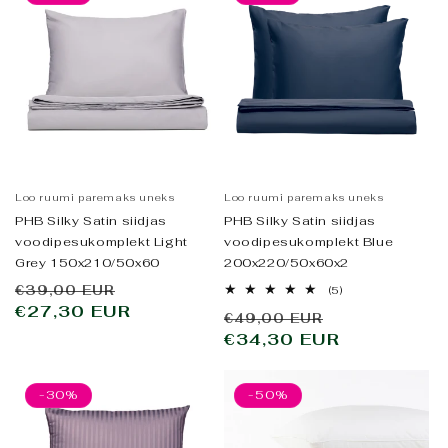
Loo ruumi paremaks uneks
Loo ruumi paremaks uneks
PHB Silky Satin siidjas
PHB Silky Satin siidjas
voodipesukomplekt Light
voodipesukomplekt Blue
Grey 150x210/50x60
200x220/50x60x2
Tavahind
Allahindluse
€39,00 EUR
5
(5)
arvustused
€27,30 EUR
hind
Tavahind
Allahindlus
€49,00 EUR
kokku
€34,30 EUR
hind
-30%
-50%