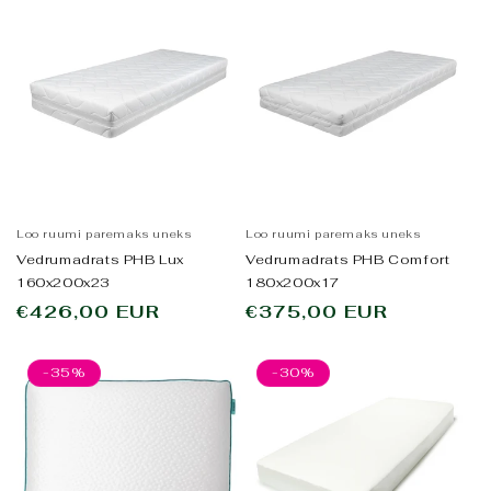
Loo ruumi paremaks uneks
Loo ruumi paremaks uneks
Vedrumadrats PHB Lux
Vedrumadrats PHB Comfort
160x200x23
180x200x17
Tavahind
€426,00 EUR
Tavahind
€375,00 EUR
-35%
-30%