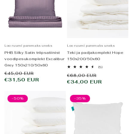
Loo ruumi paremaks uneks
Loo ruumi paremaks uneks
PHB Silky Satin triipsatiinist
Teki ja padjakomplekt Hope
voodipesukomplekt Excalibur
150x200/50x60
Grey 150x210/50x60
5
(5)
arvustused
Tavahind
Allahindluse
€45,00 EUR
Tavahind
Allahindlus
€68,00 EUR
kokku
€31,50 EUR
hind
€34,00 EUR
hind
-50%
-35%