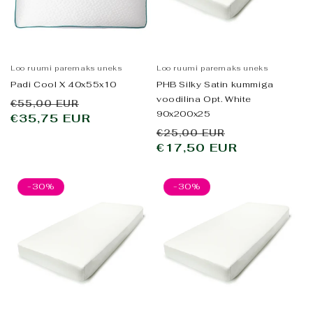
Loo ruumi paremaks uneks
Loo ruumi paremaks uneks
Padi Cool X 40x55x10
PHB Silky Satin kummiga
voodilina Opt. White
Tavahind
Allahindluse
€55,00 EUR
90x200x25
€35,75 EUR
hind
Tavahind
Allahindlus
€25,00 EUR
€17,50 EUR
hind
-30%
-30%