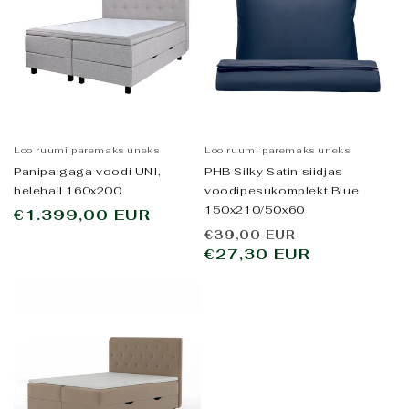
Loo ruumi paremaks uneks
Loo ruumi paremaks uneks
Panipaigaga voodi UNI,
PHB Silky Satin siidjas
helehall 160x200
voodipesukomplekt Blue
150x210/50x60
Tavahind
€1.399,00 EUR
Tavahind
Allahindlus
€39,00 EUR
€27,30 EUR
hind