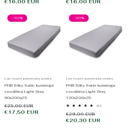
Tavahind
€16,00 EUR
Tavahind
€16,00 EUR
-30%
-30%
Loo ruumi paremaks uneks
Loo ruumi paremaks uneks
PHB Silky Satin kummiga
PHB Silky Satin kummiga
voodilina Light Grey
voodilina Light Grey
90x200x25
120x200x25
Tavahind
Allahindluse
€25,00 EUR
1
(1)
arvustused
€17,50 EUR
hind
Tavahind
Allahindlus
€29,00 EUR
kokku
€20,30 EUR
hind