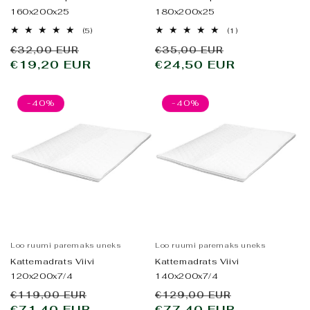
160x200x25
180x200x25
5
1
(5)
(1)
arvustused
arvustused
Tavahind
Allahindluse
Tavahind
Allahindlus
€32,00 EUR
€35,00 EUR
kokku
kokku
€19,20 EUR
hind
€24,50 EUR
hind
-40%
-40%
Loo ruumi paremaks uneks
Loo ruumi paremaks uneks
Kattemadrats Viivi
Kattemadrats Viivi
120x200x7/4
140x200x7/4
Tavahind
Allahindluse
Tavahind
Allahindlu
€119,00 EUR
€129,00 EUR
€71,40 EUR
hind
€77,40 EUR
hind