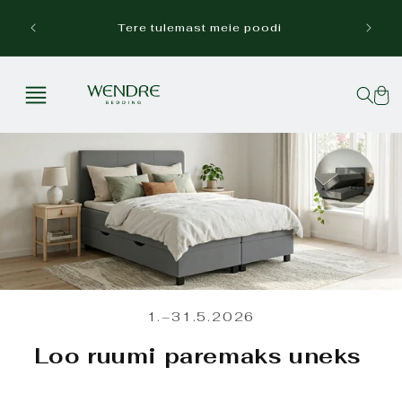
Mine
sisu
Tasuta
Tere tulemast meie poodi
juurde
Ostuko
1.–31.5.2026
Loo ruumi paremaks uneks