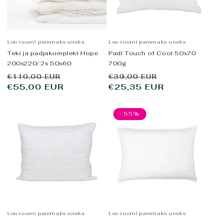
Loo ruumi paremaks uneks
Loo ruumi paremaks uneks
Teki ja padjakomplekt Hope
Padi Touch of Cool 50x70
200x220/ 2x 50x60
700g
Tavahind
Allahindluse
Tavahind
Allahindlus
€110,00 EUR
€39,00 EUR
€55,00 EUR
hind
€25,35 EUR
hind
-55%
Loo ruumi paremaks uneks
Loo ruumi paremaks uneks