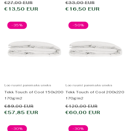
Tavahind
Allahindluse
Tavahind
Allahindlus
€27,00 EUR
€33,00 EUR
kokku
kokku
€13,50 EUR
hind
€16,50 EUR
hind
-35%
-50%
Loo ruumi paremaks uneks
Loo ruumi paremaks uneks
Tekk Touch of Cool 150x200
Tekk Touch of Cool 200x220
170g/m2
170g/m2
Tavahind
Allahindluse
Tavahind
Allahindlu
€89,00 EUR
€120,00 EUR
€57,85 EUR
hind
€60,00 EUR
hind
-30%
-30%