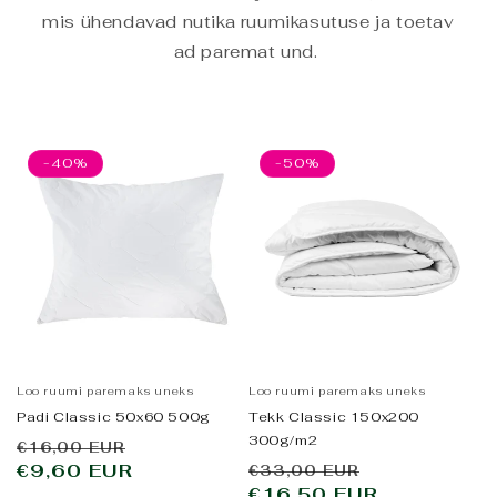
mis ühendavad nutika ruumikasutuse ja toetav
ad paremat und.
-40%
-50%
Loo ruumi paremaks uneks
Loo ruumi paremaks uneks
Padi Classic 50x60 500g
Tekk Classic 150x200
300g/m2
Tavahind
Allahindluse
€16,00 EUR
Tavahind
Allahindlus
€9,60 EUR
hind
€33,00 EUR
€16,50 EUR
hind