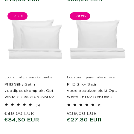
-30%
-30%
Loo ruumi paremaks uneks
Loo ruumi paremaks uneks
PHB Silky Satin
PHB Silky Satin
voodipesukomplekt Opt.
voodipesukomplekt Opt.
White 200x220/50x60x2
White 150x210/50x60
5
3
(5)
(3)
arvustused
arvustused
Tavahind
Allahindluse
Tavahind
Allahindlus
€49,00 EUR
€39,00 EUR
kokku
kokku
€34,30 EUR
hind
€27,30 EUR
hind