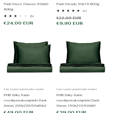
Padi Visco Classic 50x60
Padi Cloudy 50x70 600g
800g
2
(2)
arvustused
5
(5)
Tavahind
Allahindlus
€22,00 EUR
kokku
arvustused
Tavahind
€24,00 EUR
€9,90 EUR
hind
kokku
Loo ruumi paremaks uneks
Loo ruumi paremaks uneks
PHB Silky Satin
PHB Silky Satin
voodipesukomplekt Dark
voodipesukomplekt Dark
Green 200x220/50x60x2
Green 150x210/50x60
Tavahind
€49,00 EUR
Tavahind
€39,00 EUR