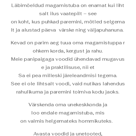
Läbimõeldud magamistuba on enamat kui liht
salt ilus vaatepilt – see
on koht, kus puhkad paremini, mõtled selgema
lt ja alustad päeva värske ning väljapuhanuna.
Kevad on parim aeg tuua oma magamistuppa r
ohkem korda, kergust ja rahu.
Meie panipaigaga voodid ühendavad mugavus
e ja praktilisuse, nii et
Sa ei pea milleski järeleandmisi tegema.
See ei ole lihtsalt voodi, vaid nutikas lahendus
rahulikuma ja paremini toimiva kodu jaoks.
Värskenda oma unekeskkonda ja
loo endale magamistuba, mis
on valmis helgemateks hommikuteks.
Avasta voodid ja unetooted,