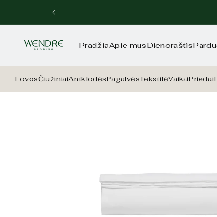
Eiti į
turinį
Pradžia
Apie mus
Dienoraštis
Pardu
Lovos
Čiužiniai
Antklodės
Pagalvės
Tekstilė
Vaikai
Priedai
Pereiti prie
informacijos
apie gaminį