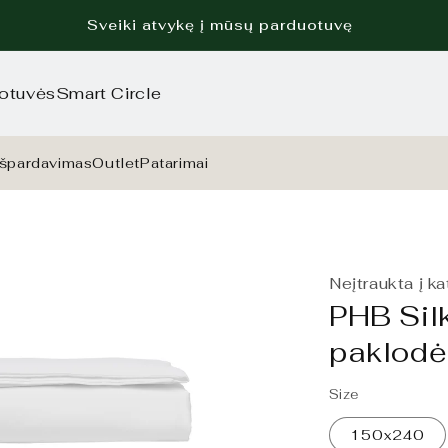
Sveiki atvykę į mūsų parduotuvę
otuvės
Smart Circle
Išpardavimas
Outlet
Patarimai
Neįtraukta į k
PHB Sil
paklodė
Size
150x240