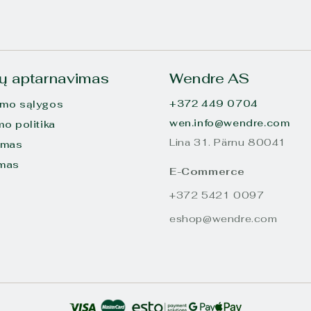
tų aptarnavimas
Wendre AS
+372 449 0704
imo sąlygos
wen.info@wendre.com
mo politika
Lina 31. Pärnu 80041
ymas
imas
E-Commerce
+372 5421 0097
eshop@wendre.com