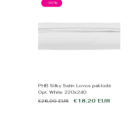
-30%
PHB Silky Satin Lovos paklodė
Opt. White 220x240
Įprasta
Išpardavimo
€18,20 EUR
€26,00 EUR
kaina
kaina