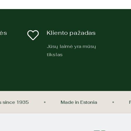
kės
Kliento pažadas
Jūsų laimė yra mūsų
tikslas
ings since 1935
Made in Estonia