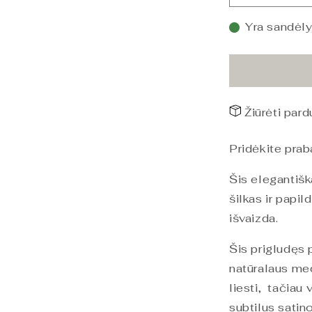
PHB
Silky
Yra sandėly
Satin
Lovos
paklodė
Opt.
White
Žiūrėti par
220x240
kiekį
Pridėkite pra
Šis elegantišk
šilkas ir papi
išvaizda.
Šis prigludęs
natūralaus me
liesti,
tačiau v
subtilus satino