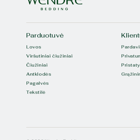
Parduotuvė
Klien
Lovos
Pardav
Viršutiniai čiužiniai
Privatu
Čiužiniai
Pristat
Antklodės
Grąžin
Pagalvės
Tekstilė