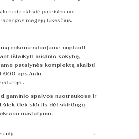
igludusi paklodė pateisins net
prabangos mėgėjų lūkesčius.
jimą rekomenduojame nuplauti
ant išlaikyti audinio kokybę,
ame patalynės komplektą skalbti
ki 600 aps./min.
ratūroje
.
ad gaminio spalvos nuotraukose ir
i šiek tiek skirtis dėl skirtingų
 ekrano nustatymų.
macija