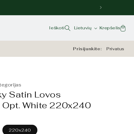
Kalba
Krepšelis
Ieškoti
Lietuvių
Krepšelis
Prisijunkite:
Privatus
ategorijas
ky Satin Lovos
 Opt. White 220x240
220x240