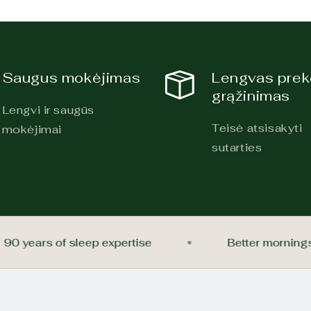
Saugus mokėjimas
Lengvas pre
grąžinimas
Lengvi ir saugūs
Teisė atsisakyti
mokėjimai
sutarties
90 years of sleep expertise
Better morn