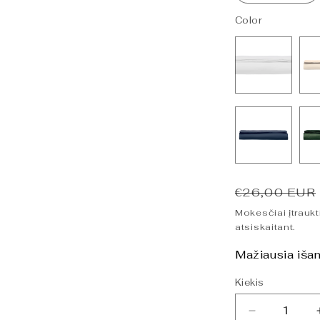
Color
Įprasta
€26,00 EUR
kaina
Mokesčiai įtraukt
atsiskaitant.
Mažiausia išan
Kiekis
Sumažinti