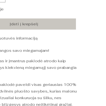
PHB
Silky
je
Satin
Lovos
paklodė
Įdėti į krepšelį
Opt.
White
duotuvės informaciją
220x240
kiekį
bangos savo miegamajam!
as ir įmantrus paklodė atrodo kaip
ldys kiekvieną miegamąjį savo prabangia
 paklodė paveldi visas geriausias 100%
dvilnės pluošto savybes, kurias malonu
izualiai konkuruoja su šilku, nes
 blizgesys atrodo neįtikėtinai gražiai.