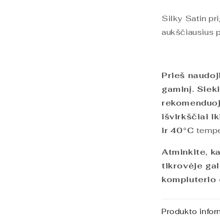
Silky Satin pr
aukščiausius 
Prieš naudo
gaminį. Sieki
rekomenduoj
išvirkščiai i
ir
40°C
tempe
Atminkite, k
tikrovėje gal
kompiuterio
Produkto infor