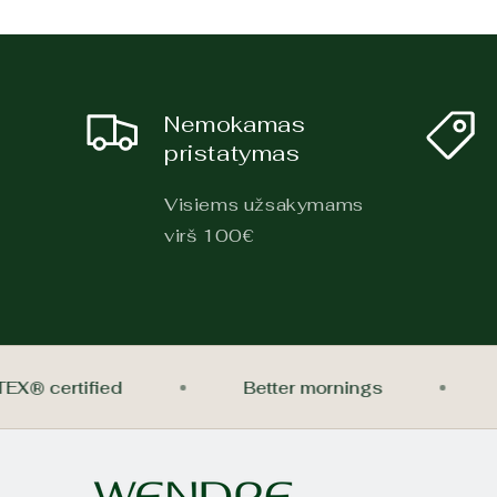
Nemokamas
pristatymas
Visiems užsakymams
virš 100€
-TEX® certified
Better mornings