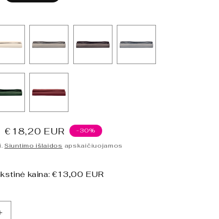
Išpardavimo
€18,20 EUR
-30%
kaina
i.
Siuntimo išlaidos
apskaičiuojamos
kstinė kaina:
€13,00 EUR
Padidinti